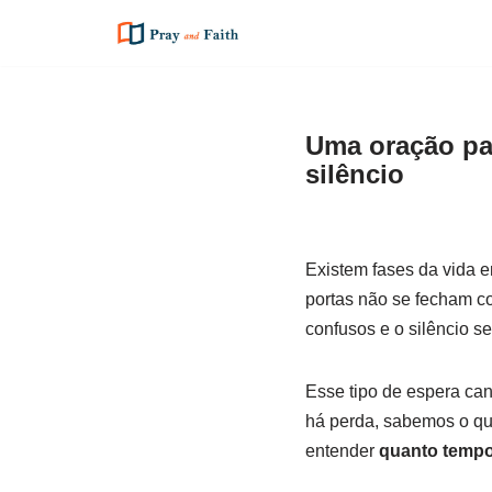
Pular
para
o
Uma oração pa
conteúdo
silêncio
Existem fases da vida 
portas não se fecham c
confusos e o silêncio se
Esse tipo de espera ca
há perda, sabemos o qu
entender
quanto tempo