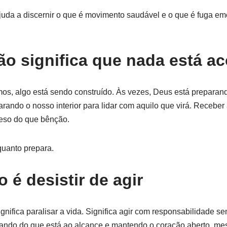
juda a discernir o que é movimento saudável e o que é fuga e
ão significa que nada está a
, algo está sendo construído. Às vezes, Deus está preparand
arando o nosso interior para lidar com aquilo que virá. Receber
peso do que bênção.
quanto prepara.
 é desistir de agir
ifica paralisar a vida. Significa agir com responsabilidade sem
dando do que está ao alcance e mantendo o coração aberto, me