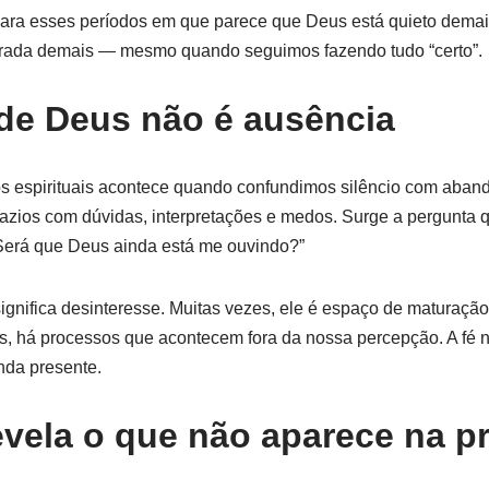
 para esses períodos em que parece que Deus está quieto demai
arada demais — mesmo quando seguimos fazendo tudo “certo”.
 de Deus não é ausência
os espirituais acontece quando confundimos silêncio com aba
azios com dúvidas, interpretações e medos. Surge a pergunta
“Será que Deus ainda está me ouvindo?”
significa desinteresse. Muitas vezes, ele é espaço de maturaç
s, há processos que acontecem fora da nossa percepção. A fé n
nda presente.
evela o que não aparece na p