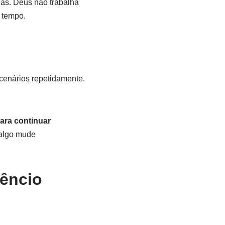
das. Deus não trabalha
 tempo.
 cenários repetidamente.
para continuar
 algo mude
lêncio