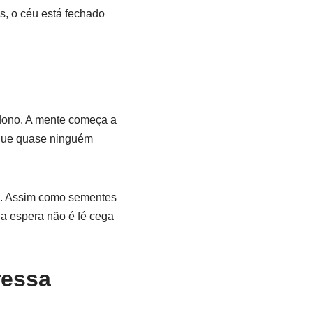
s, o céu está fechado
ndono. A mente começa a
 que quase ninguém
ão. Assim como sementes
a espera não é fé cega
ressa