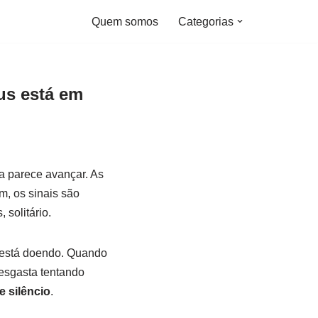
Quem somos
Categorias
us está em
a parece avançar. As
, os sinais são
 solitário.
e está doendo. Quando
esgasta tentando
e silêncio
.