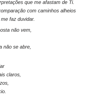
erpretações que me afastam de Ti.
comparação com caminhos alheios
 me faz duvidar.
posta não vem,
a não se abre,
ar
s claros,
zos,
io.