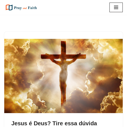
Pular
para
o
conteúdo
Jesus é Deus? Tire essa dúvida