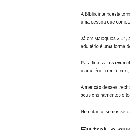
A Bíblia inteira está t
uma pessoa que comete a
Já em Malaquias 2:14, 
adultério é uma forma de
Para finalizar os exemp
o adultério, com a menç
A menção desses trecho
seus ensinamentos e to
No entanto, somos seres
Eu traí, o q