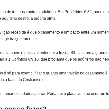
omada de trechos contra o adultério. Em Provérbios 6:32, por ex
dultério destrói a própria alma.
a lição recebida é que o casamento é um pacto entre um home
 agir traiçoeiramente.
los, também é possível entender à luz da Bíblia sobre a grand
ão a 1 Coríntios 6:9,10, que proclama que os adúlteros não her
s é só para exemplificar o quanto uma traição no casamento é
da a base do Cristianismo.
 humanos fadados a errar. Portanto, é plausível que ocorram tr
ue posso fazer?