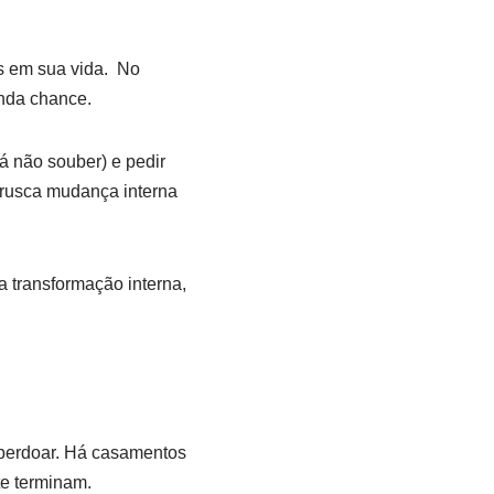
s em sua vida. No
nda chance.
já não souber) e pedir
brusca mudança interna
a transformação interna,
 perdoar. Há casamentos
e terminam.