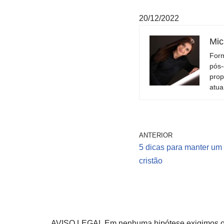
20/12/2022
Mic
Form
pós-
prop
atua
ANTERIOR
5 dicas para manter um
cristão
AVISO LEGAL Em nenhuma hipótese exigimos o pa