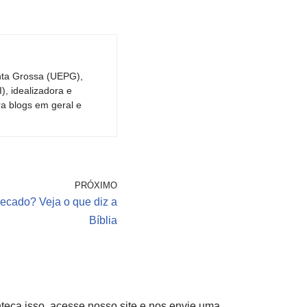
nta Grossa (UEPG),
, idealizadora e
ra blogs em geral e
PRÓXIMO
ecado? Veja o que diz a
Bíblia
eça isso, acesse nosso site e nos envie uma