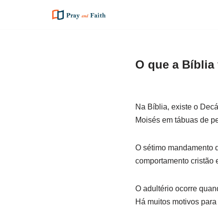
Pular
para
o
O que a Bíblia
conteúdo
Na Bíblia, existe o Dec
Moisés em tábuas de pe
O sétimo mandamento de
comportamento cristão e
O adultério ocorre qua
Há muitos motivos para