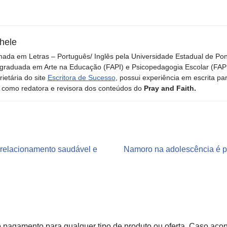
hele
ada em Letras – Português/ Inglês pela Universidade Estadual de Po
graduada em Arte na Educação (FAPI) e Psicopedagogia Escolar (FAPI)
rietária do site
Escritora de Sucesso
, possui experiência em escrita pa
 como redatora e revisora dos conteúdos do
Pray and Faith.
 relacionamento saudável e
Namoro na adolescência é p
gamento para qualquer tipo de produto ou oferta. Caso acont