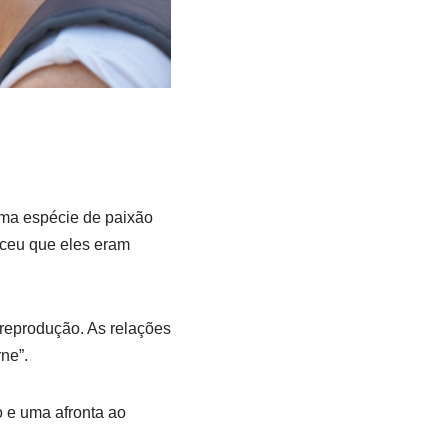
uma espécie de paixão
eceu que eles eram
 reprodução. As relações
rne”.
o e uma afronta ao