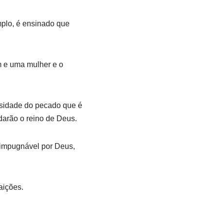
emplo, é ensinado que
m e uma mulher e o
iosidade do pecado que é
darão o reino de Deus.
 impugnável por Deus,
aições.