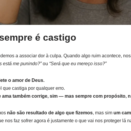
sempre é castigo
emos a associar dor à culpa. Quando algo ruim acontece, nos
s está me punindo?”
ou
“Será que eu mereço isso?”
lete o amor de Deus.
l que castiga por qualquer erro.
e ama também corrige, sim — mas sempre com propósito, 
imos
não são resultado de algo que fizemos
, mas sim
um cami
e nos faz sofrer agora é justamente o que vai nos proteger lá na