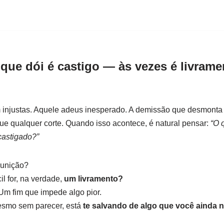
ue dói é castigo — às vezes é livrame
injustas. Aquele adeus inesperado. A demissão que desmonta
e qualquer corte. Quando isso acontece, é natural pensar:
“O 
castigado?”
punição?
l for, na verdade,
um livramento?
Um fim que impede algo pior.
esmo sem parecer, está
te salvando de algo que você ainda 