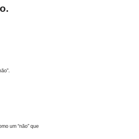
o.
não”.
como um “não” que