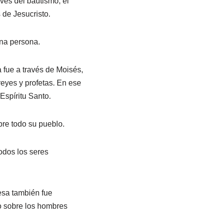
vés del bautismo, el
 de Jesucristo.
una persona.
a fue a través de Moisés,
reyes y profetas. En ese
Espíritu Santo.
bre todo su pueblo.
odos los seres
esa también fue
to sobre los hombres