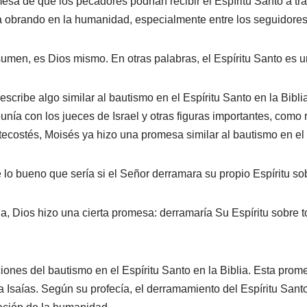
esa de que los pecadores podrían recibir el Espíritu Santo a tra
a obrando en la humanidad, especialmente entre los seguidores
esumen, es Dios mismo. En otras palabras, el Espíritu Santo es 
scribe algo similar al bautismo en el Espíritu Santo en la Bibli
unía con los jueces de Israel y otras figuras importantes, como 
costés, Moisés ya hizo una promesa similar al bautismo en el 
 lo bueno que sería si el Señor derramara su propio Espíritu so
a, Dios hizo una cierta promesa: derramaría Su Espíritu sobre t
nes del bautismo en el Espíritu Santo en la Biblia. Esta prom
ta Isaías. Según su profecía, el derramamiento del Espíritu San