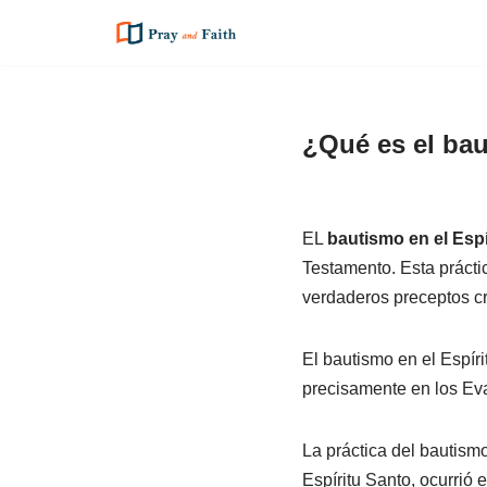
Saltar
al
contenido
¿Qué es el bau
EL
bautismo en el Espí
Testamento. Esta práctic
verdaderos preceptos cr
El bautismo en el Espír
precisamente en los Eva
La práctica del bautismo
Espíritu Santo, ocurrió 