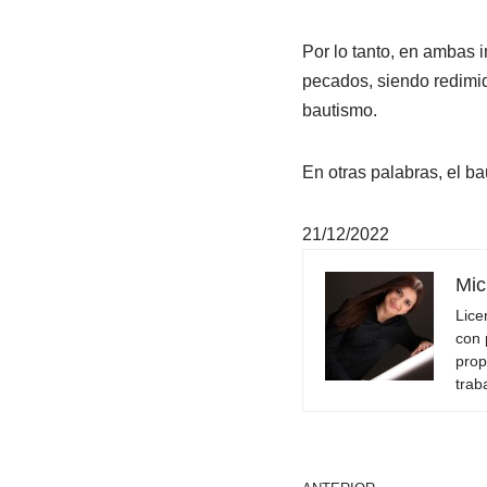
Por lo tanto, en ambas i
pecados, siendo redimid
bautismo.
En otras palabras, el b
21/12/2022
Mic
Lice
con 
prop
trab