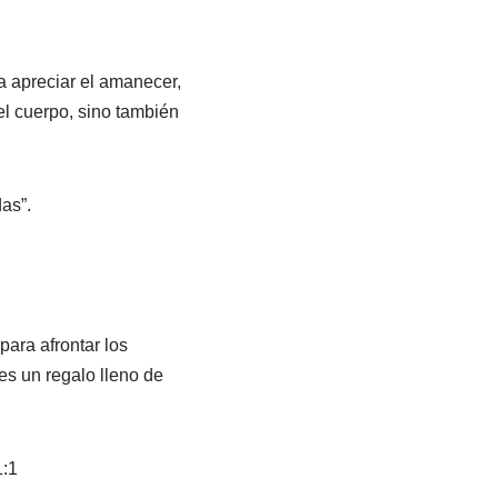
a apreciar el amanecer,
 el cuerpo, sino también
as”.
para afrontar los
s un regalo lleno de
1:1