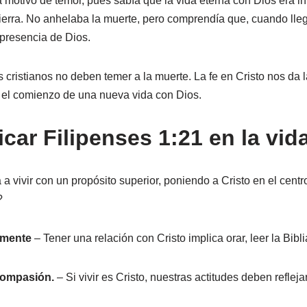
a motivo de temor, pues sabía que la vida eterna con Dios era i
tierra. No anhelaba la muerte, pero comprendía que, cuando ll
 presencia de Dios.
 cristianos no deben temer a la muerte. La fe en Cristo nos da 
no el comienzo de una nueva vida con Dios.
ar Filipenses 1:21 en la vida
a a vivir con un propósito superior, poniendo a Cristo en el cen
?
amente
– Tener una relación con Cristo implica orar, leer la Bibl
compasión.
– Si vivir es Cristo, nuestras actitudes deben refleja