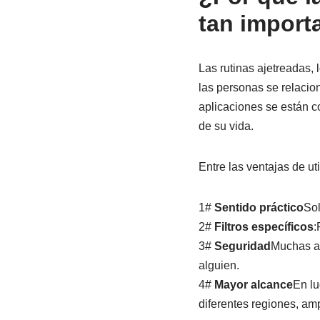
tan import
Las rutinas ajetreadas, 
las personas se relacio
aplicaciones se están c
de su vida.
Entre las ventajas de ut
1#
Sentido práctico
Sol
2#
Filtros específicos
:
3#
Seguridad
Muchas ap
alguien.
4#
Mayor alcance
En lu
diferentes regiones, amp