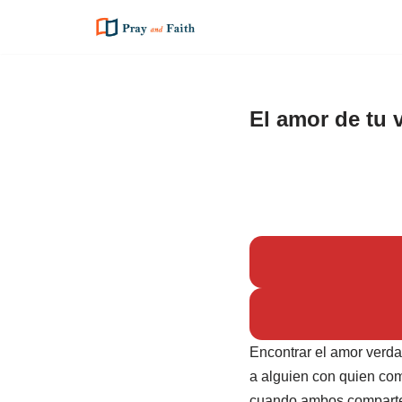
Saltar
al
contenido
El amor de tu v
Encontrar el amor verdad
a alguien con quien com
cuando ambos comparten 