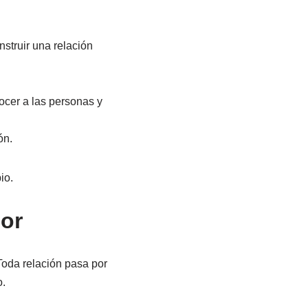
struir una relación
ocer a las personas y
ón.
io.
mor
Toda relación pasa por
o.