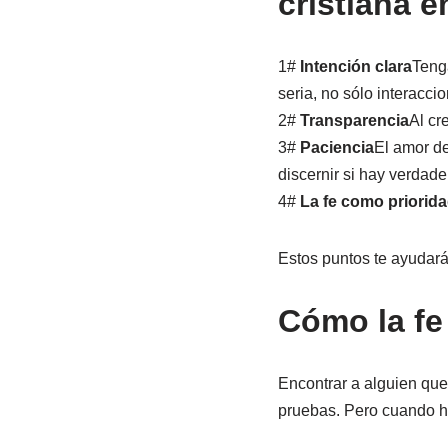
cristiana e
1#
Intención clara
Tenga
seria, no sólo interacci
2#
Transparencia
Al cr
3#
Paciencia
El amor de
discernir si hay verdade
4#
La fe como priorid
Estos puntos te ayudarán 
Cómo la fe
Encontrar a alguien que 
pruebas. Pero cuando ha