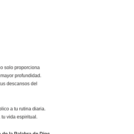
No solo proporciona
 mayor profundidad.
 tus descansos del
co a tu rutina diaria.
u vida espiritual.
de la Palabra de Dios.