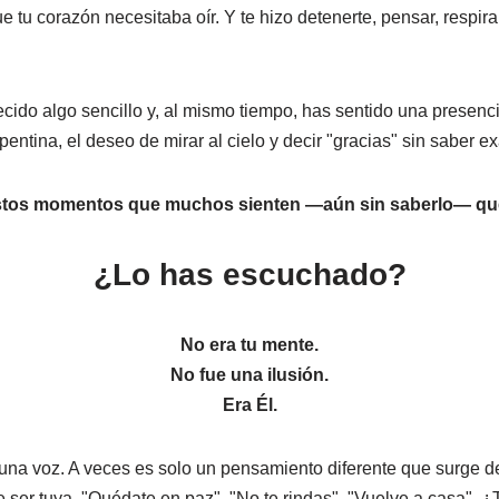
 tu corazón necesitaba oír. Y te hizo detenerte, pensar, respira
ido algo sencillo y, al mismo tiempo, has sentido una presenc
pentina, el deseo de mirar al cielo y decir "gracias" sin saber 
stos momentos que muchos sienten —aún sin saberlo— que 
¿Lo has escuchado?
No era tu mente.
No fue una ilusión.
Era Él.
na voz. A veces es solo un pensamiento diferente que surge de
 ser tuya. "Quédate en paz". "No te rindas". "Vuelve a casa". 