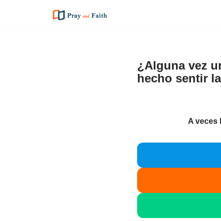
Saltar
al
contenido
¿Alguna vez un
hecho sentir l
A veces h