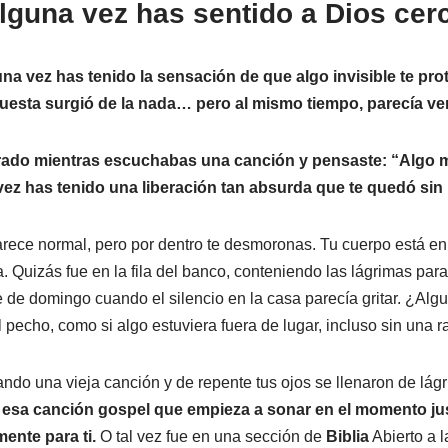
lguna vez has sentido a Dios cer
na vez has tenido la sensación de que algo invisible te pro
esta surgió de la nada… pero al mismo tiempo, parecía ven
orado mientras escuchabas una canción y pensaste: “Algo
ez has tenido una liberación tan absurda que te quedó sin
rece normal, pero por dentro te desmoronas. Tu cuerpo está en 
. Quizás fue en la fila del banco, conteniendo las lágrimas par
 de domingo cuando el silencio en la casa parecía gritar. ¿Alg
 pecho, como si algo estuviera fuera de lugar, incluso sin una 
do una vieja canción y de repente tus ojos se llenaron de lágr
esa canción gospel que empieza a sonar en el momento jus
ente para ti.
O tal vez fue en una sección de
Biblia
Abierto a l