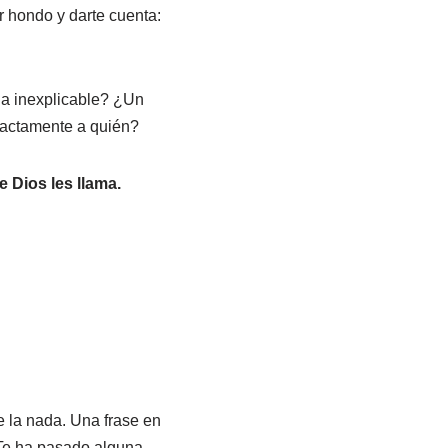
r hondo y darte cuenta:
ia inexplicable? ¿Un
exactamente a quién?
Dios les llama.
 la nada. Una frase en
¿Te ha pasado alguna