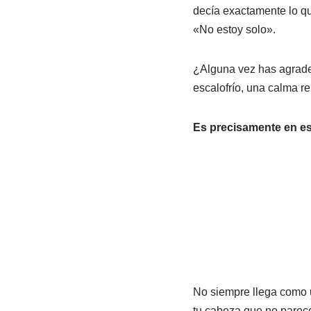
decía exactamente lo que
«No estoy solo».
¿Alguna vez has agradec
escalofrío, una calma re
Es precisamente en e
No siempre llega como u
tu cabeza que no parece