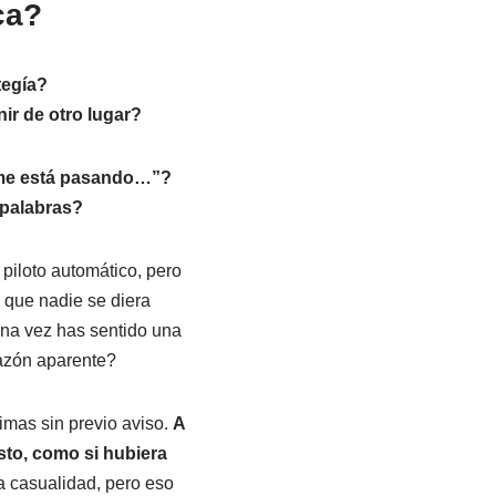
ca?
tegía?
ir de otro lugar?
 me está pasando…”?
 palabras?
piloto automático, pero
a que nadie se diera
una vez has sentido una
razón aparente?
imas sin previo aviso.
A
to, como si hubiera
a casualidad, pero eso