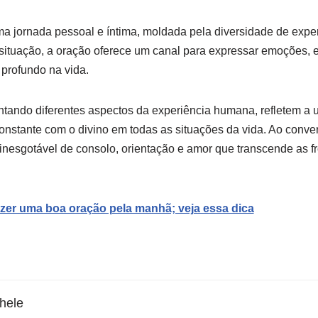
ma jornada pessoal e íntima, moldada pela diversidade de exp
ituação, a oração oferece um canal para expressar emoções, en
 profundo na vida.
tando diferentes aspectos da experiência humana, refletem a 
constante com o divino em todas as situações da vida. Ao conve
nesgotável de consolo, orientação e amor que transcende as fr
zer uma boa oração pela manhã; veja essa dica
hele