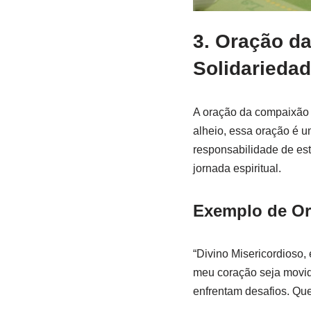
3. Oração d
Solidarieda
A oração da compaixão t
alheio, essa oração é u
responsabilidade de es
jornada espiritual.
Exemplo de Or
“Divino Misericordioso
meu coração seja movido
enfrentam desafios. Qu