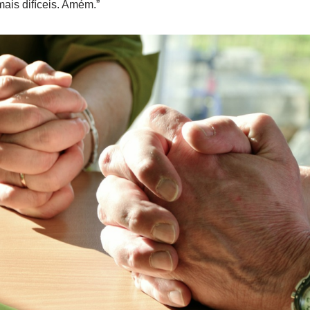
is difíceis. Amém.”