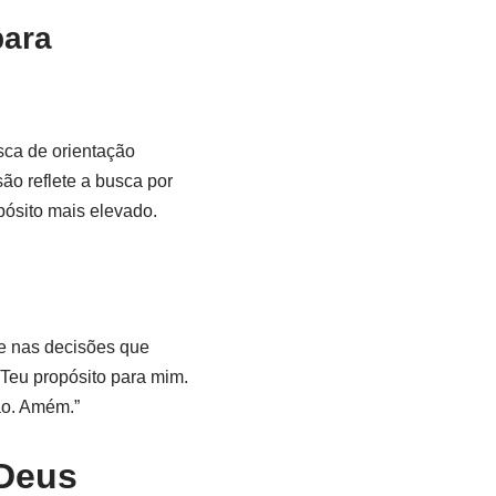
para
sca de orientação
são reflete a busca por
ósito mais elevado.
me nas decisões que
 Teu propósito para mim.
ão. Amém.”
 Deus