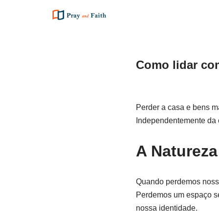
Pular
para
o
Como lidar com
conteúdo
Perder a casa e bens m
Independentemente da c
A Natureza
Quando perdemos nossa 
Perdemos um espaço seg
nossa identidade.